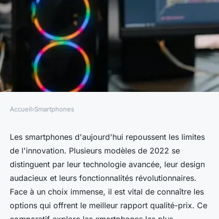
Accueil
›
Smartphones
SMARTPHONES
Comparatif de smartphones :
Les smartphones d'aujourd'hui repoussent les limites
de l'innovation. Plusieurs modèles de 2022 se
Les modèles les plus
distinguent par leur technologie avancée, leur design
innovants de 2022
audacieux et leurs fonctionnalités révolutionnaires.
Face à un choix immense, il est vital de connaître les
Ayoub
•
15 octobre 2024
•
10 min de lecture
options qui offrent le meilleur rapport qualité-prix. Ce