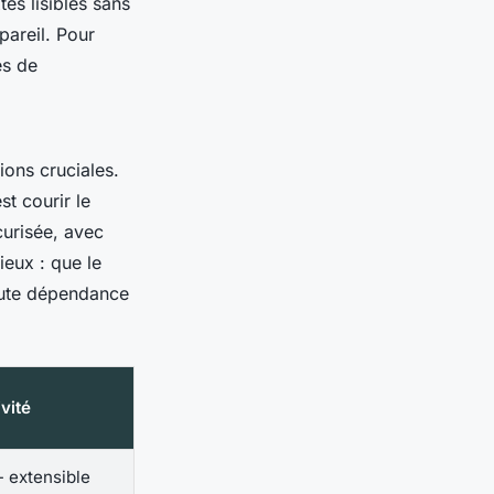
tes lisibles sans
ppareil. Pour
es de
ions cruciales.
st courir le
curisée, avec
ieux : que le
toute dépendance
ivité
- extensible