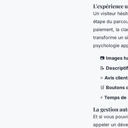
L'expérience u
Un visiteur hési
étape du parcour
paiement, la cla
transforme un si
psychologie app
📷
Images ha
📝
Descriptif
⭐
Avis client
🛒
Boutons d
⚡
Temps de 
La gestion au
Et si vous pouvi
appeler un dével