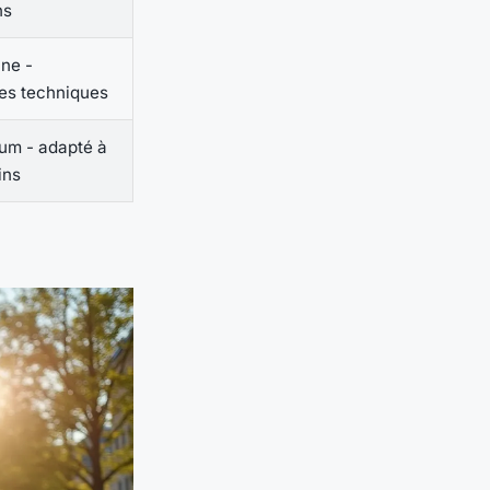
ns
ne -
tes techniques
m - adapté à
ins