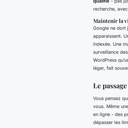
qualifié
- pas ju
recherche, avec 
Maintenir la v
Google ne dort j
apparaissent. U
indexée. Une mai
surveillance des
WordPress qu’un 
léger, fait souv
Le passage
Vous pensez qu
vous. Même une 
en ligne - des 
dépasser les li