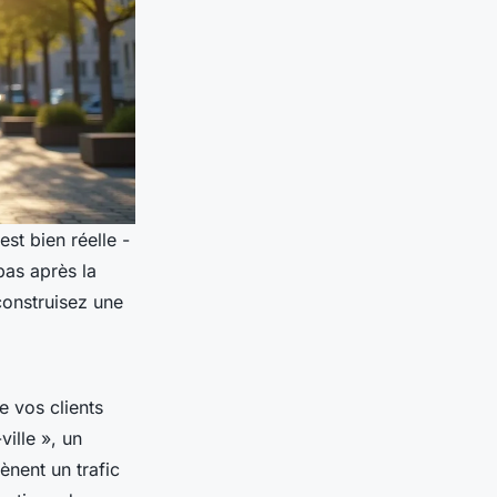
 est bien réelle -
as après la
construisez une
e vos clients
ille », un
ènent un trafic