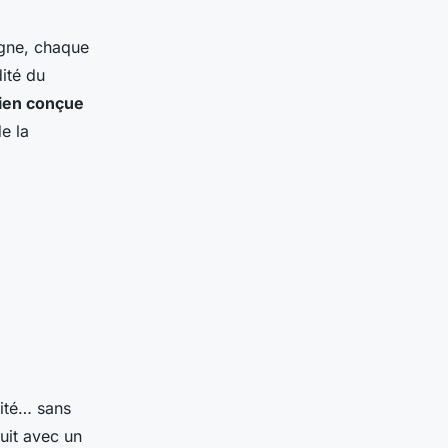
ligne, chaque
dité du
bien conçue
e la
lité… sans
ruit avec un