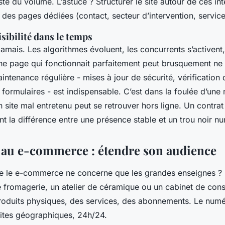
ste du volume. L’astuce ? Structurer le site autour de ces in
des pages dédiées (contact, secteur d’intervention, service
isibilité dans le temps
amais. Les algorithmes évoluent, les concurrents s’activent
ne page qui fonctionnait parfaitement peut brusquement ne 
ntenance régulière - mises à jour de sécurité, vérification 
 formulaires - est indispensable. C’est dans la foulée d’une 
site mal entretenu peut se retrouver hors ligne. Un contra
ent la différence entre une présence stable et un trou noir n
 au e-commerce : étendre son audience
e le e-commerce ne concerne que les grandes enseignes ?
fromagerie, un atelier de céramique ou un cabinet de cons
produits physiques, des services, des abonnements. Le num
mites géographiques, 24h/24.