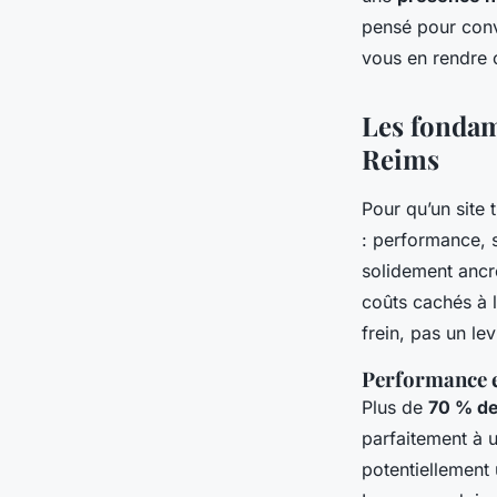
Franceline
•
07/05/2026 16:20
•
9 min de lecture
pensé pour conv
vous en rendre
Les fondam
Reims
Pour qu’un site t
: performance, 
solidement ancr
coûts cachés à 
frein, pas un lev
Performance e
Plus de
70 % de
parfaitement à u
potentiellement