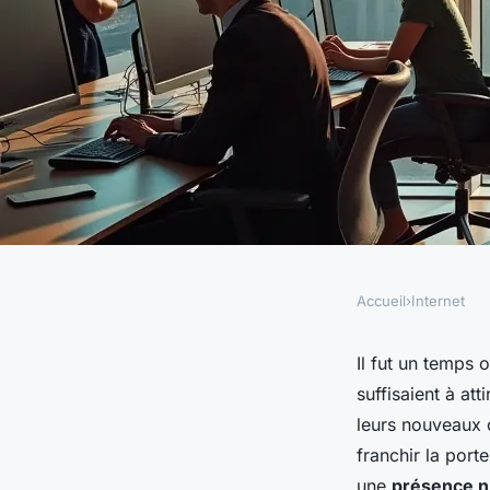
Accueil
›
Internet
INTERNET
Créez un site intern
Il fut un temps 
suffisaient à at
booste votre visibili
leurs nouveaux 
franchir la port
une
présence n