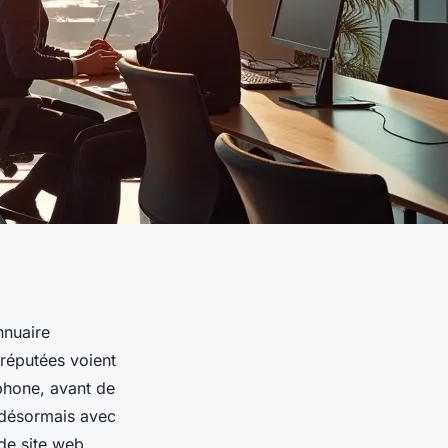
nnuaire
s réputées voient
phone, avant de
e désormais avec
 de site web