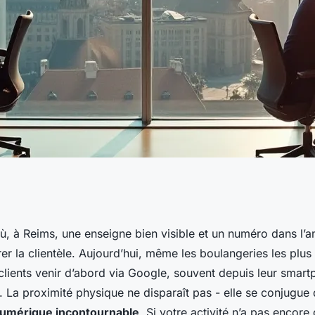
et à Reims qui
où, à Reims, une enseigne bien visible et un numéro dans l’a
tirer la clientèle. Aujourd’hui, même les boulangeries les plu
té
clients venir d’abord via Google, souvent depuis leur smart
e. La proximité physique ne disparaît pas - elle se conjugu
umérique incontournable
. Si votre activité n’a pas encore