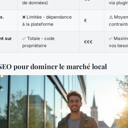
de données)
via plugi
x.
❌ Limitée - dépendance
⚠️ Moyen
€
à la plateforme
contrain
t sur
✅ Totale - code
✅ Maximu
€€€
propriétaire
vos beso
 SEO pour dominer le marché local