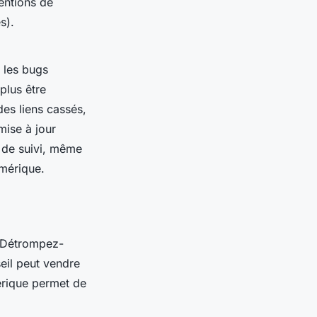
tentions de
s).
, les bugs
plus être
des liens cassés,
mise à jour
t de suivi, même
umérique.
 Détrompez-
eil peut vendre
érique permet de