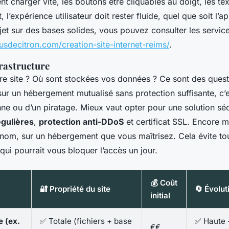
t charger vite, les boutons être cliquables au doigt, les tex
 l’expérience utilisateur doit rester fluide, quel que soit l’a
jet sur des bases solides, vous pouvez consulter les servic
usdecitron.com/creation-site-internet-reims/
.
frastructure
re site ? Où sont stockées vos données ? Ce sont des quest
e sur un hébergement mutualisé sans protection suffisante, c’e
nne ou d’un piratage. Mieux vaut opter pour une solution sé
gulières
,
protection anti-DDoS
et certificat SSL. Encore m
re nom, sur un hébergement que vous maîtrisez. Cela évite 
 qui pourrait vous bloquer l’accès un jour.
💰 Coût
🔐 Propriété du site
🔄 Évolut
initial
 (ex.
✅ Totale (fichiers + base
✅ Haute 
€€