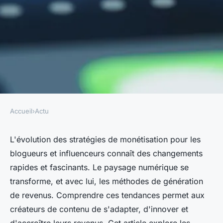
Accueil
›
Actu
ACTU
L'Évolution des Stratégies de
L'évolution des stratégies de monétisation pour les
blogueurs et influenceurs connaît des changements
Monétisation pour les
rapides et fascinants. Le paysage numérique se
Blogueurs et Influenceurs
transforme, et avec lui, les méthodes de génération
de revenus. Comprendre ces tendances permet aux
Ayoub
•
15 octobre 2024
•
7 min de lecture
créateurs de contenu de s'adapter, d'innover et