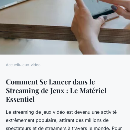
Accueil
›
Jeux-video
JEUX-VIDEO
Comment Se Lancer dans le
Quel matériel pour jouer en
Streaming de Jeux : Le Matériel
streaming ?
Essentiel
Ayoub
•
15 octobre 2024
•
4 min de lecture
Le streaming de jeux vidéo est devenu une activité
extrêmement populaire, attirant des millions de
spectateurs et de streamers à travers le monde. Pour